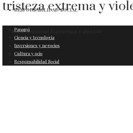
tristeza extrema y viol
RESPONSABILIDAD SOCIAL
Panamá
Mario Betancourt Espino
Hace 3 años
140
Ciencia y tecnología
Inversiones y negocios
Cultura y ocio
Responsabilidad Social