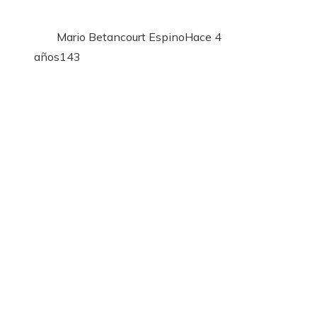
Mario Betancourt Espino
Hace 4
años
143