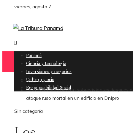
viernes, agosto 7
Panamá
Ciencia y tecnología
Inversiones y negocios
Cultura y ocio
Inicio
Responsabilidad Social
Los rescatistas buscan sobrevivientes después d
ataque ruso mortal en un edificio en Dnipro
Sin categoría
Los