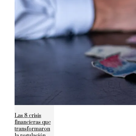
Las 8 crisis
financieras que
transformaron
la regulación