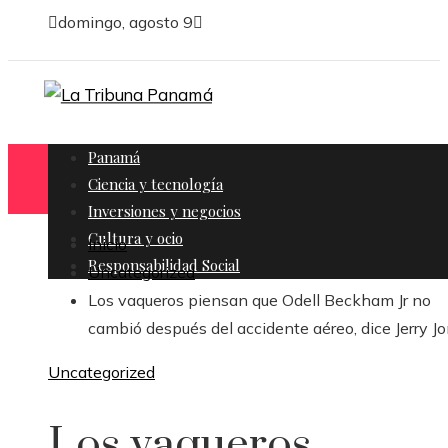
domingo, agosto 9
Panamá
Ciencia y tecnología
Inversiones y negocios
Cultura y ocio
Inicio
Responsabilidad Social
Uncategorized
Los vaqueros piensan que Odell Beckham Jr no
cambió después del accidente aéreo, dice Jerry J
Uncategorized
Los vaqueros