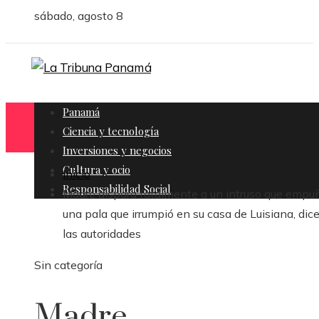
sábado, agosto 8
Panamá
Ciencia y tecnología
Inversiones y negocios
Cultura y ocio
Inicio
Responsabilidad Social
Madre dispara fatalmente a un intruso que emp
una pala que irrumpió en su casa de Luisiana, dic
las autoridades
Sin categoría
Madre