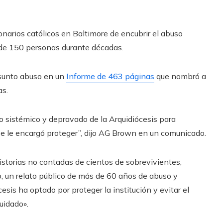
ionarios católicos en Baltimore de encubrir el abuso
 de 150 personas durante décadas.
esunto abuso en un
Informe de 463 páginas
que nombró a
as.
aso sistémico y depravado de la Arquidiócesis para
 se le encargó proteger”, dijo AG Brown en un comunicado.
storias no contadas de cientos de sobrevivientes,
do, un relato público de más de 60 años de abuso y
esis ha optado por proteger la institución y evitar el
uidado».