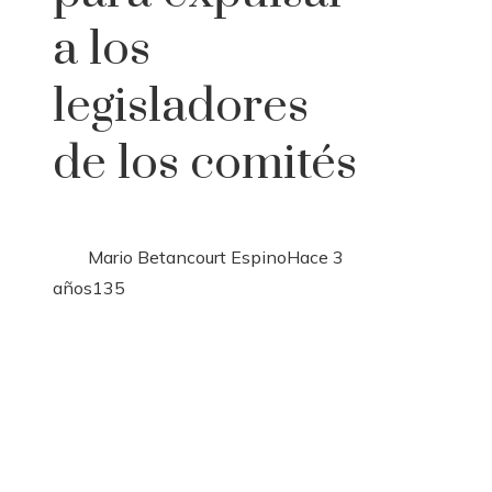
a los
legisladores
de los comités
Mario Betancourt Espino
Hace 3
años
135