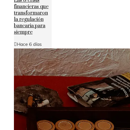
Las 8 crisis
financieras que
transformaron
la regulación
bancaria para
siempre
Hace 6 días