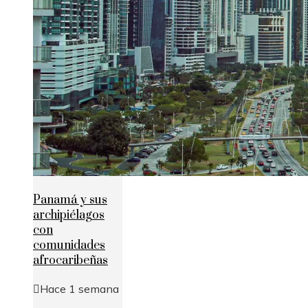
Panamá y sus
archipiélagos
con
comunidades
afrocaribeñas
Hace 1 semana