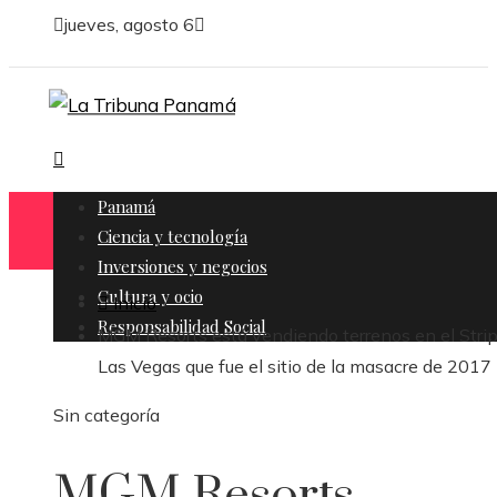
jueves, agosto 6
Panamá
Ciencia y tecnología
Inversiones y negocios
Cultura y ocio
Inicio
Responsabilidad Social
MGM Resorts está vendiendo terrenos en el Stri
Las Vegas que fue el sitio de la masacre de 2017
Sin categoría
MGM Resorts