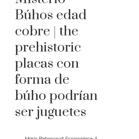
Búhos edad
cobre | the
prehistoric
placas con
forma de
búho podrían
ser juguetes
Mario Betancourt Espino
Hace 4