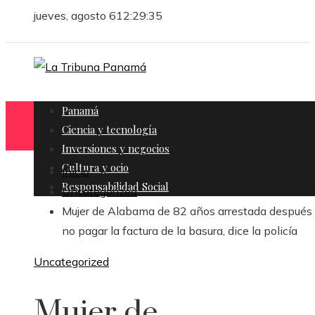
jueves, agosto 6
12:29:36
Panamá
Ciencia y tecnología
Inversiones y negocios
Cultura y ocio
Inicio
Responsabilidad Social
Uncategorized
Mujer de Alabama de 82 años arrestada después
no pagar la factura de la basura, dice la policía
Uncategorized
Mujer de