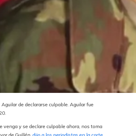
e Aguilar de declararse culpable. Aguilar fue
20.
e venga y se declare culpable ahora, nos toma
yor de Guillén,
dijo a los periodistas en la corte
.