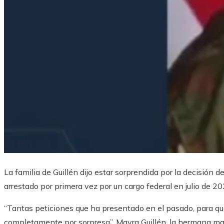
La familia de Guillén dijo estar sorprendida por la decisión d
arrestado por primera vez por un cargo federal en julio de 20
“Tantas peticiones que ha presentado en el pasado, para qu
completamente por sorpresa”, Mayra Guillén, la hermana ma