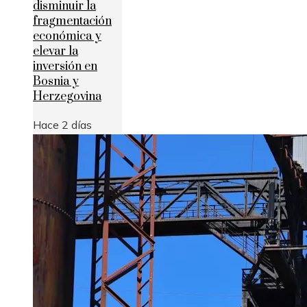
disminuir la
fragmentación
económica y
elevar la
inversión en
Bosnia y
Herzegovina
Hace 2 días