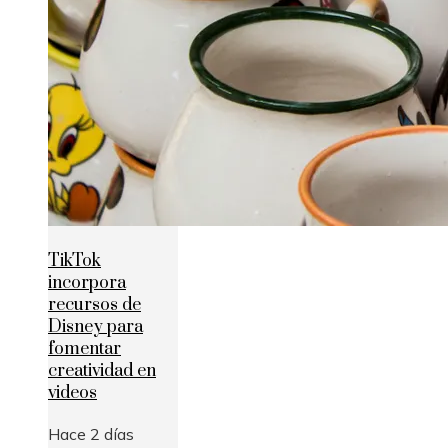
TikTok
incorpora
recursos de
Disney para
fomentar
creatividad en
videos
Hace 2 días