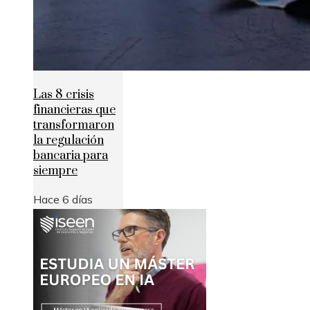
Las 8 crisis
financieras que
transformaron
la regulación
bancaria para
siempre
Hace 6 días