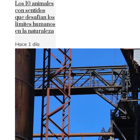
Los 10 animales
con sentidos
que desafían los
límites humanos
en la naturaleza
Hace 1 día