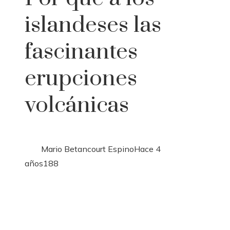
islandeses las
fascinantes
erupciones
volcánicas
Mario Betancourt Espino
Hace 4
años
188