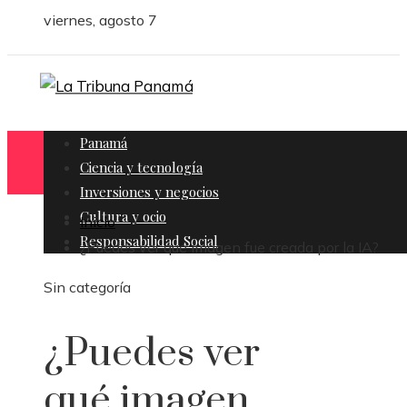
viernes, agosto 7
Panamá
Ciencia y tecnología
Inversiones y negocios
Cultura y ocio
Inicio
Responsabilidad Social
¿Puedes ver qué imagen fue creada por la IA?
Sin categoría
¿Puedes ver
qué imagen