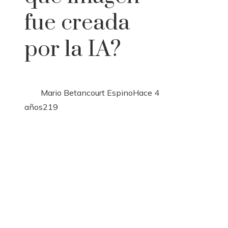
fue creada
por la IA?
Mario Betancourt Espino
Hace 4
años
219