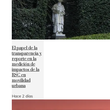
El papel de la
transparencia y
reporte en la
medición de
impactos de la
RSC en
movilidad
urbana
Hace 2 días