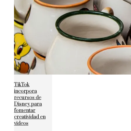
TikTok
incorpora
recursos de
Disney para
fomentar
creatividad en
videos