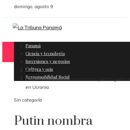
domingo, agosto 9
Panamá
Ciencia y tecnología
Inversiones y negocios
Cultura y ocio
Inicio
Responsabilidad Social
Putin nombra nuevo comandante para la guerra r
en Ucrania
Sin categoría
Putin nombra