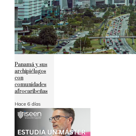
Panamá y sus
archipiélagos
con
comunidades
afrocaribeñas
Hace 6 días