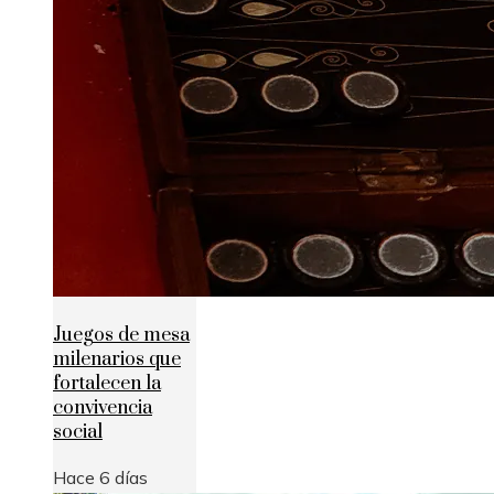
Juegos de mesa
milenarios que
fortalecen la
convivencia
social
Hace 6 días