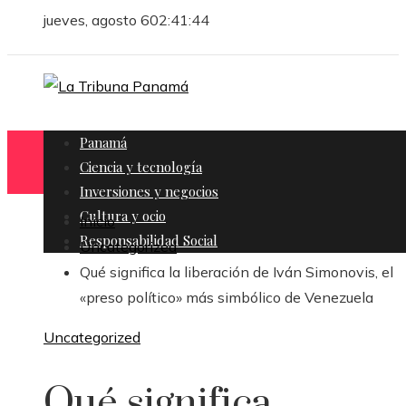
jueves, agosto 6
02:41:45
Panamá
Ciencia y tecnología
Inversiones y negocios
Cultura y ocio
Inicio
Responsabilidad Social
Uncategorized
Qué significa la liberación de Iván Simonovis, el
«preso político» más simbólico de Venezuela
Uncategorized
Qué significa