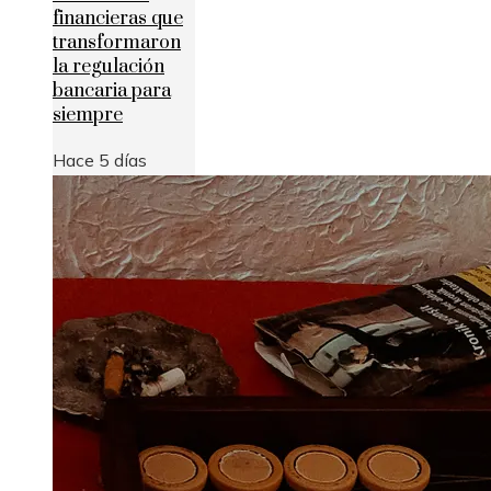
financieras que
transformaron
la regulación
bancaria para
siempre
Hace 5 días