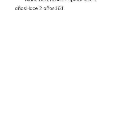
años
Hace 2 años
161