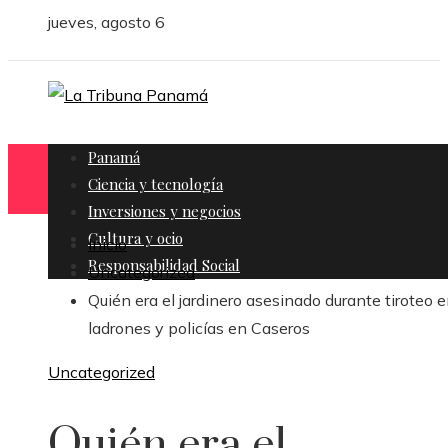
jueves, agosto 6
Panamá
Ciencia y tecnología
Inversiones y negocios
Cultura y ocio
Inicio
Responsabilidad Social
Uncategorized
Quién era el jardinero asesinado durante tiroteo e
ladrones y policías en Caseros
Uncategorized
Quién era el