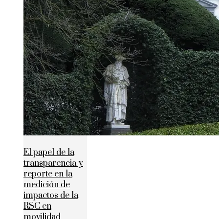
El papel de la
transparencia y
reporte en la
medición de
impactos de la
RSC en
movilidad