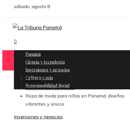
sábado, agosto 8
Panamá
Ciencia y tecnología
Inversiones y negocios
Cultura y ocio
Inicio
Responsabilidad Social
Inversiones y negocios
Ropa de moda para niñas en Panamá: diseños
vibrantes y únicos
Inversiones y negocios