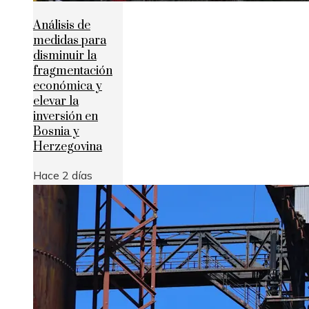
Análisis de
medidas para
disminuir la
fragmentación
económica y
elevar la
inversión en
Bosnia y
Herzegovina
Hace 2 días