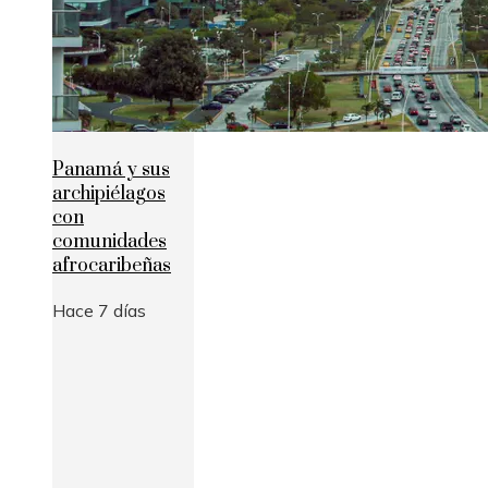
Panamá y sus
archipiélagos
con
comunidades
afrocaribeñas
Hace 7 días