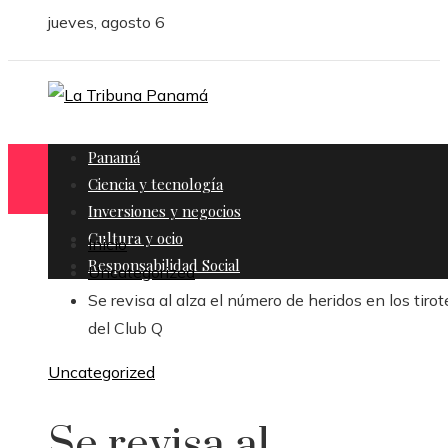
jueves, agosto 6
Panamá
Ciencia y tecnología
Inversiones y negocios
Cultura y ocio
Inicio
Responsabilidad Social
Uncategorized
Se revisa al alza el número de heridos en los tiro
del Club Q
Uncategorized
Se revisa al