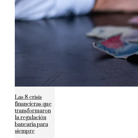
Las 8 crisis
financieras que
transformaron
la regulación
bancaria para
siempre