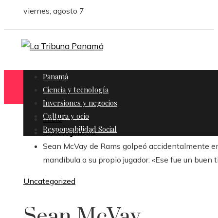
viernes, agosto 7
Panamá
Ciencia y tecnología
Inversiones y negocios
Cultura y ocio
Inicio
Responsabilidad Social
Uncategorized
Sean McVay de Rams golpeó accidentalmente en
mandíbula a su propio jugador: «Ese fue un buen t
Uncategorized
Sean McVay