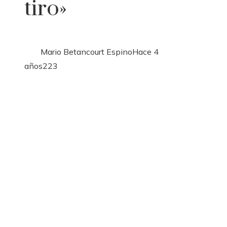
tiro»
Mario Betancourt Espino
Hace 4
años
223