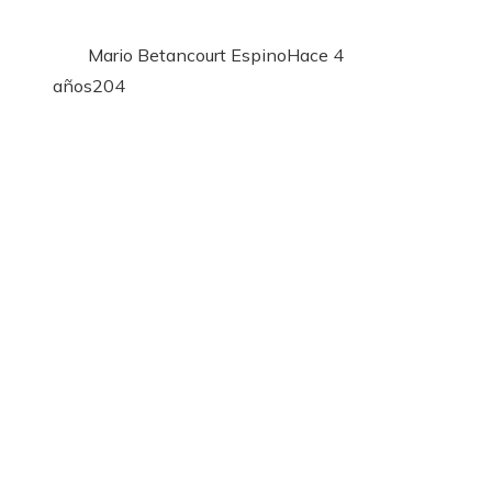
Mario Betancourt Espino
Hace 4
años
204