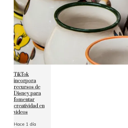
TikTok
incorpora
recursos de
Disney para
fomentar
creatividad en
videos
Hace 1 día