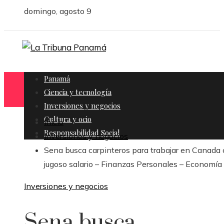
domingo, agosto 9
Panamá
Ciencia y tecnología
Inversiones y negocios
Cultura y ocio
Inicio
Responsabilidad Social
Inversiones y negocios
Sena busca carpinteros para trabajar en Canada
jugoso salario – Finanzas Personales – Economía
Inversiones y negocios
Sena busca