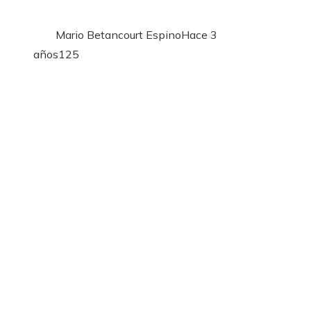
Mario Betancourt Espino
Hace 3
años
125