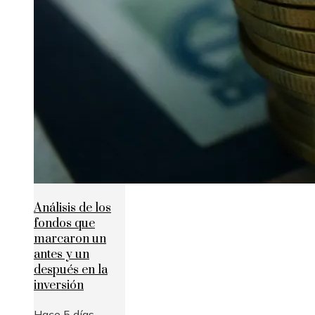
Análisis de los
fondos que
marcaron un
antes y un
después en la
inversión
Hace 5 días