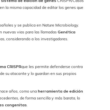
 sistema de edición de genes
CRISPR/Casos
enen la misma capacidad de editar los genes que
pañoles y se publica en Nature Microbiology.
n nuevas vias para las llamadas
Genética
as, considerando a los investigadores.
ema CRISPR
que les permite defenderse contra
o de su atacante y lo guardan en sus propios
e hace años, como una
herramienta de edición
ecedentes, de forma sencilla y más barata, lo
es congenitas
.