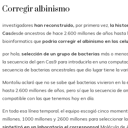
Corregir albinismo
investigadores
han reconstruido,
por primera vez,
la hist
Cas
desde ancestros de hace 2.600 millones de años hasta l
bioinformatics que
podria corregir el albinismo en las ce
por hola,
selección de un grupo de bacterias
más o menos 
la secuencia del gen Cas9 para introducirla en una computador
secuencia de bacterias ancestrales que dio lugar tiene la vari
Montoliu aclaró que no se sabe qué bacterias vivieron en la
hasta 2.600 millones de años, pero sí que la secuencia de 
compatible con las que tenemos hoy en día.
En toda esa línea temporal, el equipo escogió cinco moment
millones, 1000 millones y 2600 millones para seleccionar l
sintetizó en un laboratorio el corresponsal
Molécula de A