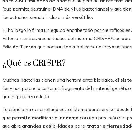
hace 2.600 millones de años
que su perdida
ancestros del
[que permite destruir el DNA de virus bacterianos] y que ti
los actuales, siendo incluso más versátiles.
El hallazgo lo firma un equipo encabezado por científicos es
Estos ancestros «resucitados» del sistema CRISPR/Cas abre
Edición Tijeras
que podrían tener aplicaciones revolucionari
¿Qué es CRISPR?
Muchas bacterias tienen una herramienta biológica, el
sist
los virus, para ello cortar un fragmento del material genétic
genes para recordarlo.
La ciencia ha desarrollado este sistema para servise, desd
que permite modificar el genoma
con una precisión sin pr
que abre
grandes posibilidades para tratar enfermedad