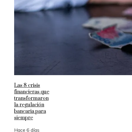
Las 8 crisis
financieras que
transformaron
la regulación
bancaria para
siempre
Hace 6 días