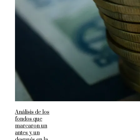
Análisis de los
fondos que
marcaron un
antes y un
después en la