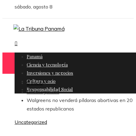
sábado, agosto 8
Panamá
Ciencia y tecnología
Inversiones y negocios
Cultura y ocio
Inicio
Responsabilidad Social
Uncategorized
Walgreens no venderá píldoras abortivas en 20
estados republicanos
Uncategorized