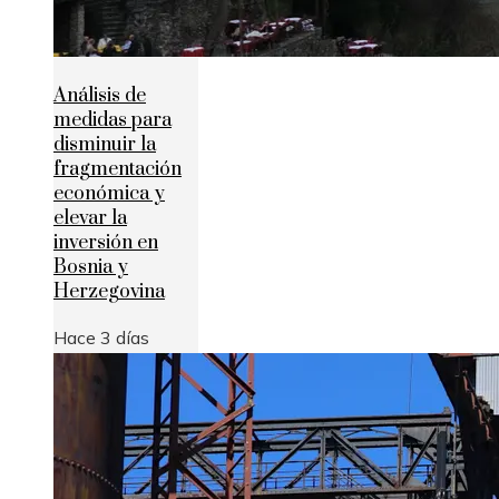
Análisis de
medidas para
disminuir la
fragmentación
económica y
elevar la
inversión en
Bosnia y
Herzegovina
Hace 3 días