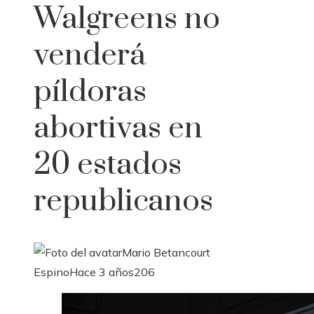
Walgreens no
venderá
píldoras
abortivas en
20 estados
republicanos
Mario Betancourt
Espino
Hace 3 años
206