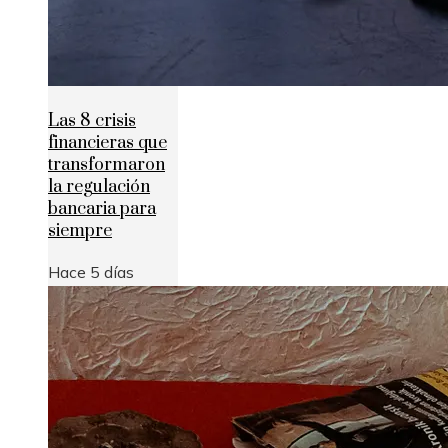
Las 8 crisis
financieras que
transformaron
la regulación
bancaria para
siempre
Hace 5 días