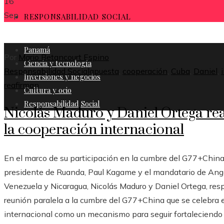
16
Sep
RESPONSABILIDAD SOCIAL
Panamá
Por
Mario Betancourt Espino
Ciencia y tecnología
Responsabilidad Social
apuesta
,
cooperación
,
Cuba
,
Daniel
,
Inversiones y negocios
reafirman
Cultura y ocio
Responsabilidad Social
Nicolás Maduro y Daniel Ortega re
la cooperación internacional
En el marco de su participación en la cumbre del G77+China, 
presidente de Ruanda, Paul Kagame y el mandatario de Ango
Venezuela y Nicaragua, Nicolás Maduro y Daniel Ortega, res
reunión paralela a la cumbre del G77+China que se celebra 
internacional como un mecanismo para seguir fortaleciendo l