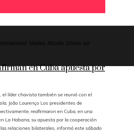
internacional
,
Maduro
,
Nicolás
,
Ortega
,
por
,
afirman en Cuba apuesta por
el líder chavista también se reunió con el
la, João Lourenço Los presidentes de
pectivamente, reafirmaron en Cuba, en una
en La Habana, su apuesta por la cooperación
as relaciones bilaterales, informó este sábado