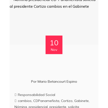
10
Nov
Por
Mario Betancourt Espino
Responsabilidad Social
cambios
,
CDPanameñista
,
Cortizo
,
Gabinete
,
Nómina
,
presidencial
,
presidente
,
solicita