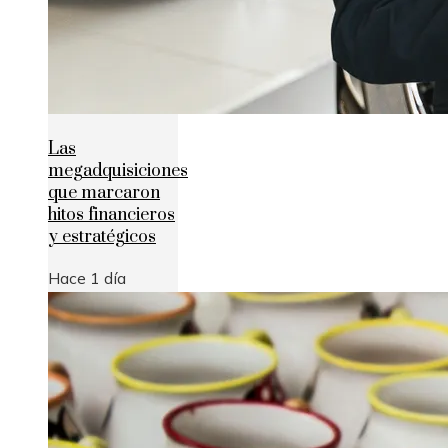
Las
megadquisiciones
que marcaron
hitos financieros
y estratégicos
Hace 1 día