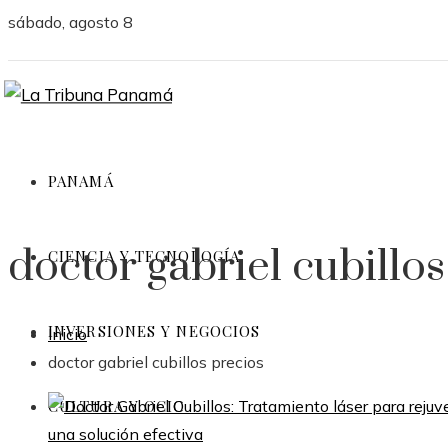
sábado, agosto 8
PANAMÁ
doctor gabriel cubillos
CIENCIA Y TECNOLOGÍA
INVERSIONES Y NEGOCIOS
Inicio
doctor gabriel cubillos precios
CULTURA Y OCIO