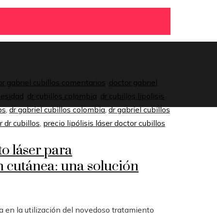
or gabriel cubillos comentarios
,
doctor gabriel
obesidad
,
dr cubillos colombia
,
dr cubillos lipolisis
os
,
dr gabriel cubillos colombia
,
dr gabriel cubillos
r dr cubillos
,
precio lipólisis láser doctor cubillos
o láser para
n cutánea: una solución
ta en la utilización del novedoso tratamiento