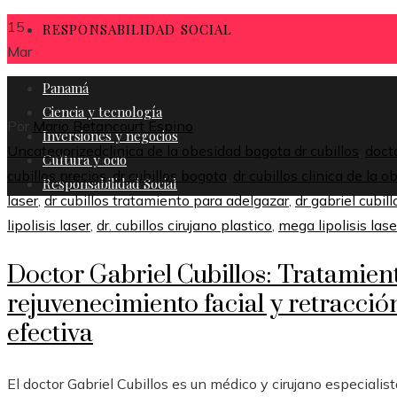
15
RESPONSABILIDAD SOCIAL
Mar
Panamá
Ciencia y tecnología
Por
Mario Betancourt Espino
Inversiones y negocios
Uncategorized
clinica de la obesidad bogota dr cubillos
,
doct
Cultura y ocio
cubillos precios
,
dr cubillos bogota
,
dr cubillos clinica de la 
Responsabilidad Social
laser
,
dr cubillos tratamiento para adelgazar
,
dr gabriel cubill
lipolisis laser
,
dr. cubillos cirujano plastico
,
mega lipolisis lase
Doctor Gabriel Cubillos: Tratamient
rejuvenecimiento facial y retracció
efectiva
El doctor Gabriel Cubillos es un médico y cirujano especialis