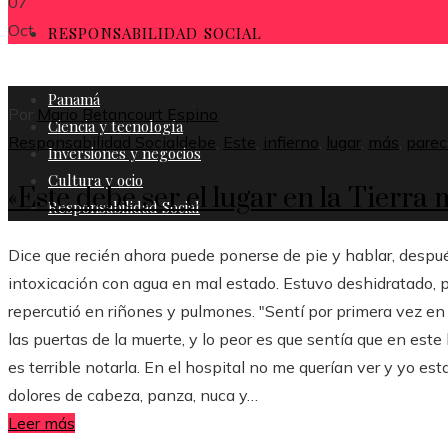
07
Oct
RESPONSABILIDAD SOCIAL
Panamá
Por
Mario Betancourt Espino
Ciencia y tecnología
Responsabilidad Social
debe
,
Este
,
infierno
,
lugar
,
más
,
parec
Inversiones y negocios
Cultura y ocio
«Este debe ser el lugar en la Tierra
Responsabilidad Social
Dice que recién ahora puede ponerse de pie y hablar, des
intoxicación con agua en mal estado. Estuvo deshidratado, 
repercutió en riñones y pulmones. "Sentí por primera vez e
las puertas de la muerte, y lo peor es que sentía que en est
es terrible notarla. En el hospital no me querían ver y yo es
dolores de cabeza, panza, nuca y…
Leer más