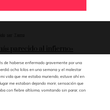
ido
,
ser
,
Tierra
 más parecido al infierno»
pués de haberse enfermado gravemente por una
perdió ocho kilos en una semana y el malestar
n mi vida que me estaba muriendo, estuve ahí en
e lugar me estaban dejando morir, sensación que
taba con fiebre altísima, vomitando sin parar, con