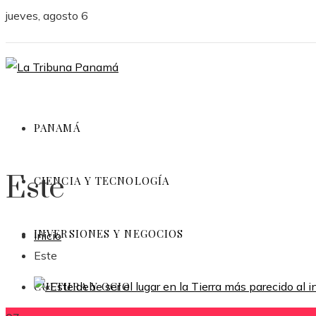
jueves, agosto 6
PANAMÁ
Este
CIENCIA Y TECNOLOGÍA
INVERSIONES Y NEGOCIOS
Inicio
Este
CULTURA Y OCIO