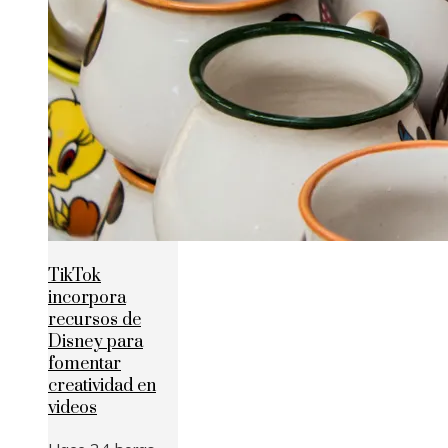
TikTok
incorpora
recursos de
Disney para
fomentar
creatividad en
videos