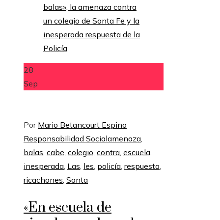
28
Sep
Por
Mario Betancourt Espino
Responsabilidad Social
amenaza
,
balas
,
cabe
,
colegio
,
contra
,
escuela
,
inesperada
,
Las
,
les
,
policía
,
respuesta
,
ricachones
,
Santa
«En escuela de