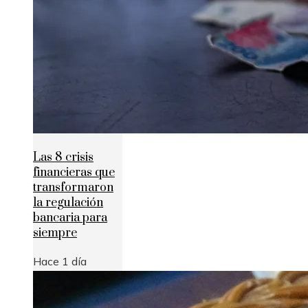
Las 8 crisis
financieras que
transformaron
la regulación
bancaria para
siempre
Hace 1 día