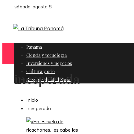
sábado, agosto 8
Panamá
Ciencia y tecnología
Inversiones y negocios
Cultura y ocio
inesperada
Responsabilidad Social
Inicio
inesperada