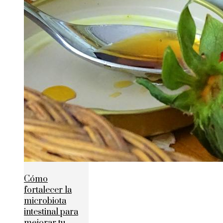
Cómo
fortalecer la
microbiota
intestinal para
mejorar tu