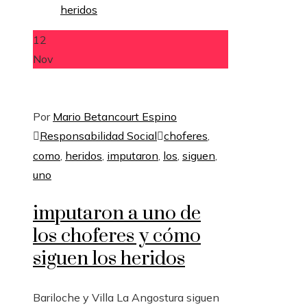
12
Nov
Por
Mario Betancourt Espino
Responsabilidad Social
choferes
,
como
,
heridos
,
imputaron
,
los
,
siguen
,
uno
imputaron a uno de
los choferes y cómo
siguen los heridos
Bariloche y Villa La Angostura siguen