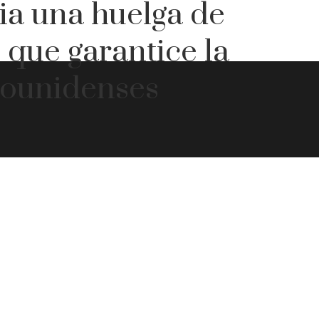
cia una huelga de
 que garantice la
adounidenses