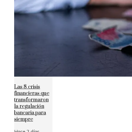
Las 8 crisis
financieras que
transformaron
la regulación
bancaria para
siempre
Hace 2 días