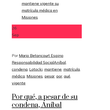
26
Sep
Por
Mario Betancourt Espino
Responsabilidad Social
Aníbal
,
condena
,
Lotocki
,
mantiene
,
matrícula
,
médica
,
Misiones
,
pesar
,
por
,
qué
,
vigente
Por qué, a pesar de su
condena, Aníbal