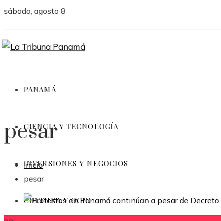
sábado, agosto 8
PANAMÁ
pesar
CIENCIA Y TECNOLOGÍA
INVERSIONES Y NEGOCIOS
Inicio
pesar
CULTURA Y OCIO