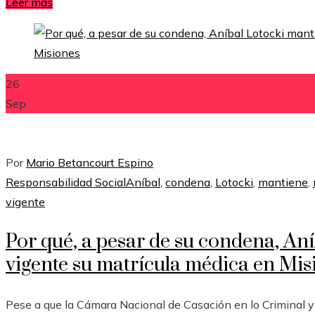
Leer más
26
Sep
Por
Mario Betancourt Espino
Responsabilidad Social
Aníbal
,
condena
,
Lotocki
,
mantiene
,
vigente
Por qué, a pesar de su condena, An
vigente su matrícula médica en Mis
Pese a que la Cámara Nacional de Casación en lo Criminal y 