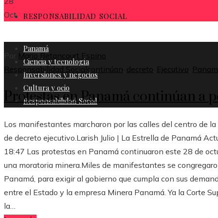
28
Oct
RESPONSABILIDAD SOCIAL
Panamá
Por
Mario Betancourt Espino
Ciencia y tecnología
Responsabilidad Social
continúan
,
decreto
,
Ejecutivo
,
Panam
Inversiones y negocios
Cultura y ocio
Protestas en Panamá continúan a p
Responsabilidad Social
Los manifestantes marcharon por las calles del centro de l
de decreto ejecutivo.Larish Julio | La Estrella de Panamá 
18:47 Las protestas en Panamá continuaron este 28 de octub
una moratoria minera.Miles de manifestantes se congregaron 
Panamá, para exigir al gobierno que cumpla con sus demanda
entre el Estado y la empresa Minera Panamá. Ya la Corte S
la…