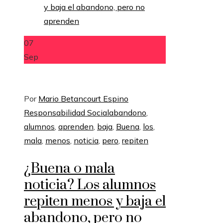
07
Sep
Por
Mario Betancourt Espino
Responsabilidad Social
abandono
,
alumnos
,
aprenden
,
baja
,
Buena
,
los
,
mala
,
menos
,
noticia
,
pero
,
repiten
¿Buena o mala
noticia? Los alumnos
repiten menos y baja el
abandono, pero no