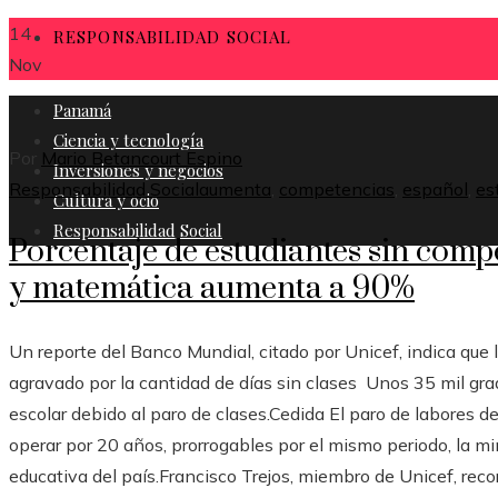
14
RESPONSABILIDAD SOCIAL
Nov
Panamá
Ciencia y tecnología
Por
Mario Betancourt Espino
Inversiones y negocios
Responsabilidad Social
aumenta
,
competencias
,
español
,
es
Cultura y ocio
Responsabilidad Social
Porcentaje de estudiantes sin com
y matemática aumenta a 90%
Un reporte del Banco Mundial, citado por Unicef, indica que 
agravado por la cantidad de días sin clases Unos 35 mil gra
escolar debido al paro de clases.Cedida El paro de labores d
operar por 20 años, prorrogables por el mismo periodo, la m
educativa del país.Francisco Trejos, miembro de Unicef, rec