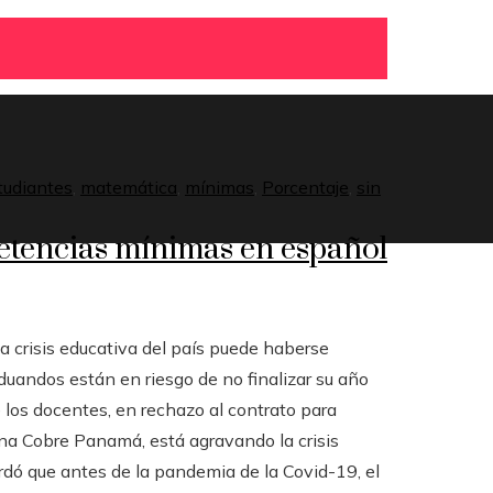
tudiantes
,
matemática
,
mínimas
,
Porcentaje
,
sin
petencias mínimas en español
la crisis educativa del país puede haberse
duandos están en riesgo de no finalizar su año
e los docentes, en rechazo al contrato para
ina Cobre Panamá, está agravando la crisis
ordó que antes de la pandemia de la Covid-19, el