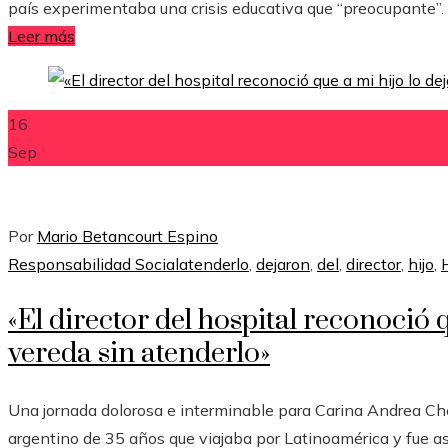
país experimentaba una crisis educativa que “preocupante”
Leer más
16
Sep
Por
Mario Betancourt Espino
Responsabilidad Social
atenderlo
,
dejaron
,
del
,
director
,
hijo
,
«El director del hospital reconoció q
vereda sin atenderlo»
Una jornada dolorosa e interminable para Carina Andrea Ch
argentino de 35 años que viajaba por Latinoamérica y fue a